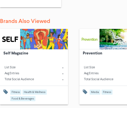
Brands Also Viewed
Self Magazine
Prevention
-
List Size
List Size
-
Avg Entries
Avg Entries
-
Total Social Audience
Total Social Audience
Fitness
Health & Wellness
Media
Fitness
Food & Beverages