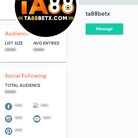
Art & Entertainment
Beauty & Makeup
ta88betx
Message
Audience Size
LIST SIZE
AVG ENTRIES
****
****
Social Following
TOTAL AUDIENCE
****
****
****
****
****
****