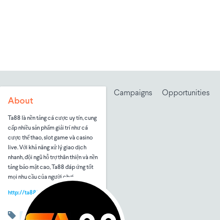
Campaigns
Opportunities
About
Ta88 là nền tảng cá cược uy tín, cung
cấp nhiều sản phẩm giải trí như cá
cược thể thao, slot game và casino
live. Với khả năng xử lý giao dịch
nhanh, đội ngũ hỗ trợ thân thiện và nền
tảng bảo mật cao, Ta88 đáp ứng tốt
mọi nhu cầu của người chơi.
http://ta88betx.com
Advertising & Marketing