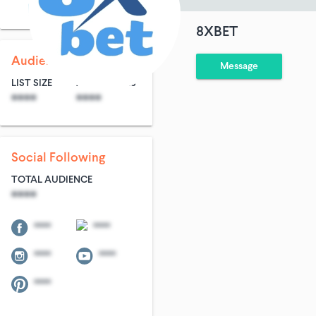
Art & Entertainment
B2B
8XBET
Audience Size
Message
LIST SIZE
AVG ENTRIES
****
****
Social Following
TOTAL AUDIENCE
****
****
****
****
****
****