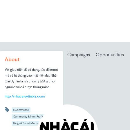
Campaigns
Opportunities
About
Với giao diện dễ sử dụng, tốc độ mượt
mà và hệ thống bảo mật hiện đại, Nhà
Cái Uy Tín là lựa chọn lý tưởng cho
người chơi cá cược thông minh.
http://nhacaiuytinbiz.com/
eCommerce
Community & Non-Profit
Blogs & Social Media