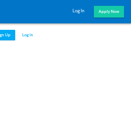
Log In
Apply Now
ign Up
Log In