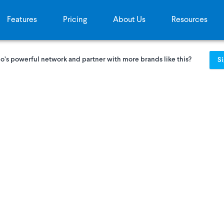
Features
Pricing
About Us
Resources
o’s powerful network and partner with more brands like this?
S