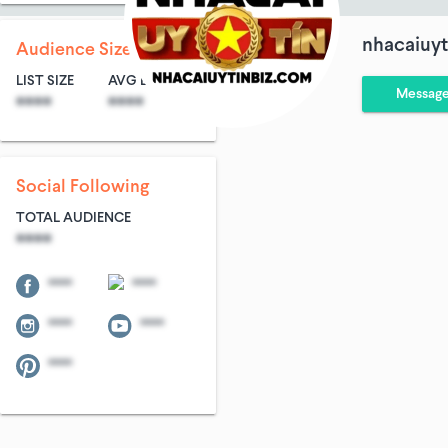
nhacaiuyt
Audience Size
LIST SIZE
AVG ENTRIES
Messag
****
****
Social Following
TOTAL AUDIENCE
****
****
****
****
****
****