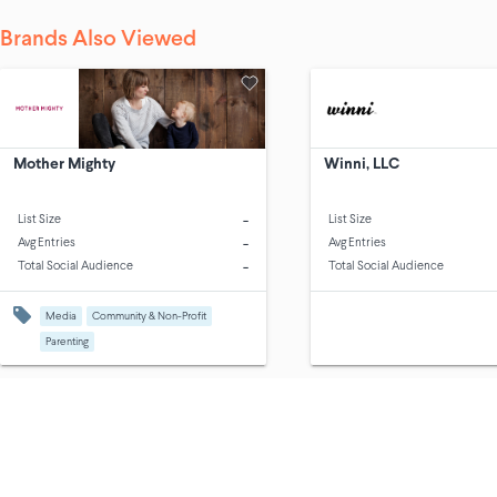
Brands Also Viewed
Mother Mighty
Winni, LLC
-
List Size
List Size
-
Avg Entries
Avg Entries
-
Total Social Audience
Total Social Audience
Media
Community & Non-Profit
Parenting