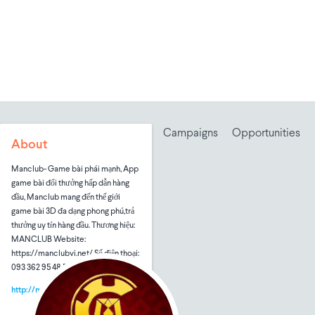
Campaigns
Opportunities
About
Manclub- Game bài phái mạnh, App
game bài đổi thưởng hấp dẫn hàng
đầu, Manclub mang đến thế giới
game bài 3D đa dạng phong phú,trả
thưởng uy tín hàng đầu. Thương hiệu:
MANCLUB Website:
https://manclubvi.net/ Số điện thoại:
093 362 95 48 Email: m
http://manclubvi.net