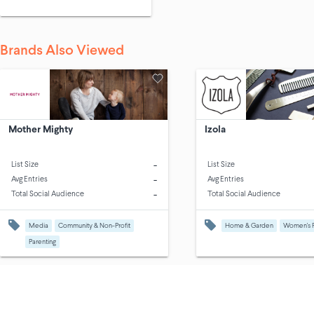
Brands Also Viewed
Mother Mighty
Izola
-
List Size
List Size
-
Avg Entries
Avg Entries
-
Total Social Audience
Total Social Audience
Media
Community & Non-Profit
Home & Garden
Women's F
Parenting