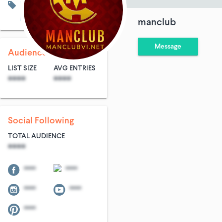
Advertising & Marketing
Art & Entertainment
B2B
manclub
Message
Audience Size
LIST SIZE
AVG ENTRIES
****
****
Social Following
TOTAL AUDIENCE
****
****
****
****
****
****