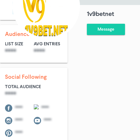
Community & Non-Profit
Education
1v9betnet
Message
Audience Size
LIST SIZE
AVG ENTRIES
****
****
Social Following
TOTAL AUDIENCE
****
****
****
****
****
****