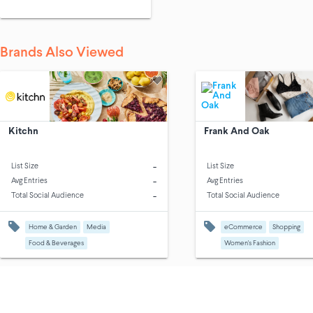
Brands Also Viewed
Kitchn
Frank And Oak
-
List Size
List Size
-
Avg Entries
Avg Entries
-
Total Social Audience
Total Social Audience
Home & Garden
Media
eCommerce
Shopping
Food & Beverages
Women's Fashion