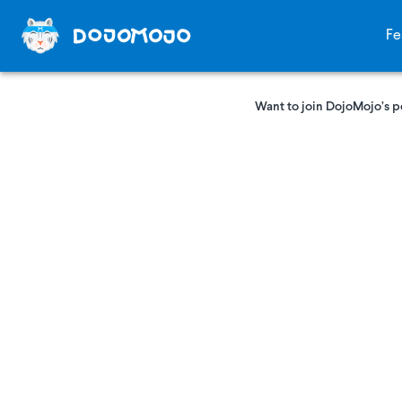
Fe
Want to join DojoMojo’s p