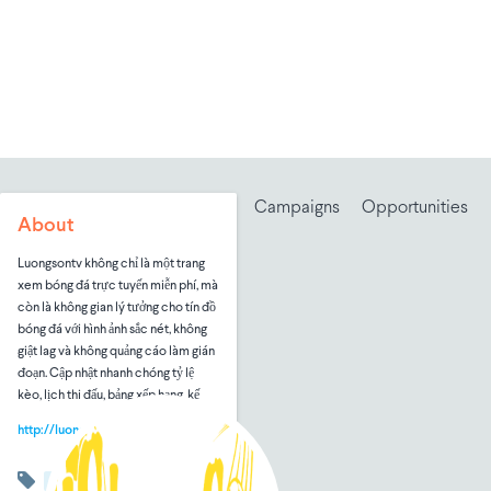
Campaigns
Opportunities
About
Luongsontv không chỉ là một trang
xem bóng đá trực tuyến miễn phí, mà
còn là không gian lý tưởng cho tín đồ
bóng đá với hình ảnh sắc nét, không
giật lag và không quảng cáo làm gián
đoạn. Cập nhật nhanh chóng tỷ lệ
kèo, lịch thi đấu, bảng xếp hạng, kế
http://luongsontv2.com
eCommerce