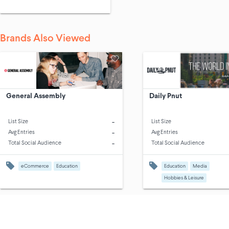
Brands Also Viewed
General Assembly
Daily Pnut
-
List Size
List Size
-
Avg Entries
Avg Entries
-
Total Social Audience
Total Social Audience
eCommerce
Education
Education
Media
Hobbies & Leisure