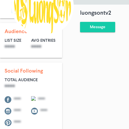
Community & Non-Profit
Blogs & Social Media
luongsontv2
Message
Audience Size
LIST SIZE
AVG ENTRIES
****
****
Social Following
TOTAL AUDIENCE
****
****
****
****
****
****