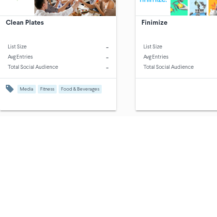
Clean Plates
Finimize
-
List Size
List Size
-
Avg Entries
Avg Entries
-
Total Social Audience
Total Social Audience
Media
Fitness
Food & Beverages