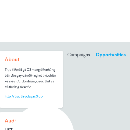
Campaigns
Opportunities
About
Trực tiếp đá gà C3 mang đến những
trận đấu gay cấn đến nghẹt thở, chiến
kê siêu lực, đòn hiểm, cược thật và
trả thưởng siêu tốc.
http://tructiepdagac3.co
Audience Size