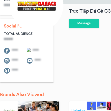
LIST SIZE
AVG ENTRIES
****
****
Trực Tiếp Đá Gà C
Message
Social Following
TOTAL AUDIENCE
****
****
****
****
****
****
Brands Also Viewed