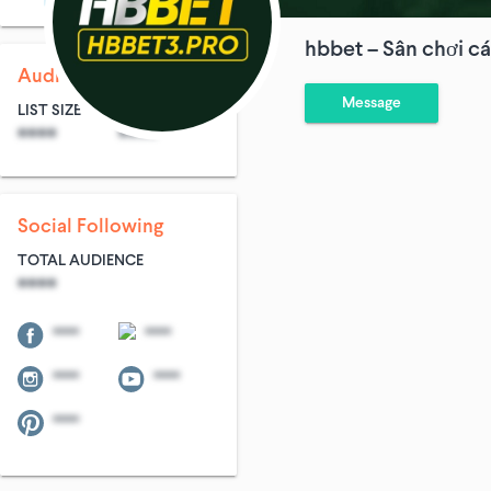
hbbet – Sân chơi cá
Audience Size
Message
LIST SIZE
AVG ENTRIES
****
****
Social Following
TOTAL AUDIENCE
****
****
****
****
****
****