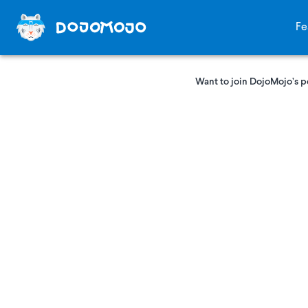
Fe
Want to join DojoMojo’s p