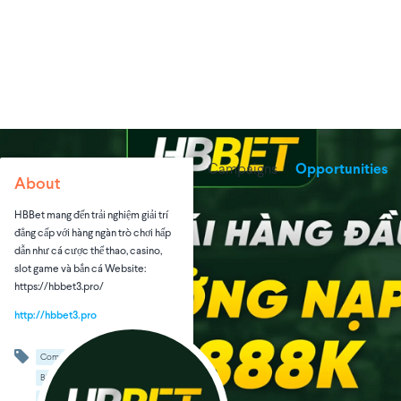
Campaigns
Opportunities
About
HBBet mang đến trải nghiệm giải trí
đẳng cấp với hàng ngàn trò chơi hấp
dẫn như cá cược thể thao, casino,
slot game và bắn cá Website:
https://hbbet3.pro/
http://hbbet3.pro
Community & Non-Profit
Blogs & Social Media
Education