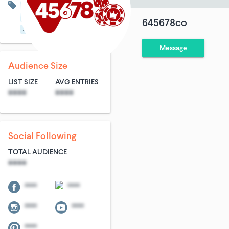
Advertising & Marketing
Art & Entertainment
645678co
Alcoholic Beverages
Message
Audience Size
LIST SIZE
AVG ENTRIES
****
****
Social Following
TOTAL AUDIENCE
****
****
****
****
****
****