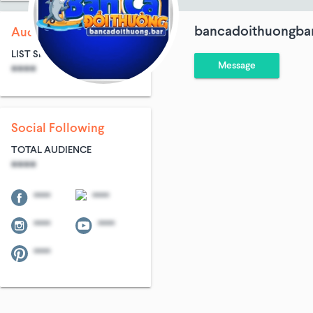
bancadoithuongba
Audience Size
LIST SIZE
AVG ENTRIES
Message
****
****
Social Following
TOTAL AUDIENCE
****
****
****
****
****
****