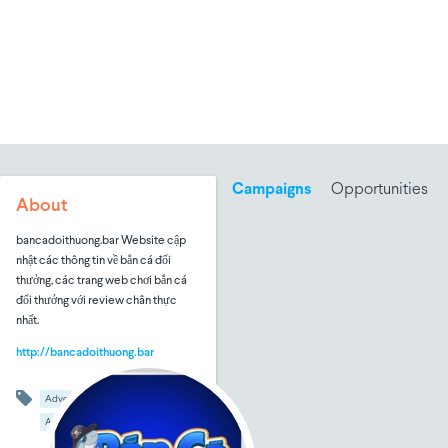
Campaigns
Opportunities
About
bancadoithuong.bar Website cập
nhật các thông tin về bắn cá đổi
thưởng, các trang web chơi bắn cá
đổi thưởng với review chân thực
nhất.
http://bancadoithuong.bar
Advertising & Marketing
Alcoholic Beverages
B2B