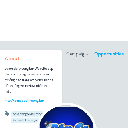
Campaigns
Opportunities
About
bancadoithuong.bar Website cập
nhật các thông tin về bắn cá đổi
thưởng, các trang web chơi bắn cá
đổi thưởng với review chân thực
nhất.
http://bancadoithuong.bar
Advertising & Marketing
Alcoholic Beverages
B2B