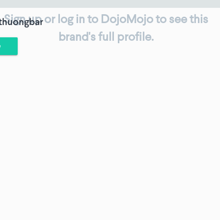
Sign up or log in to DojoMojo to see this
thuongbar
brand's full profile.
e