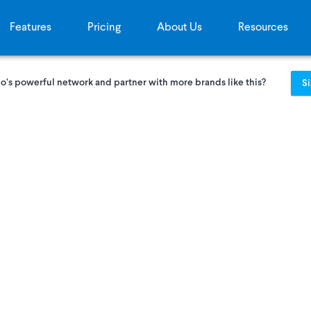
Features
Pricing
About Us
Resources
o’s powerful network and partner with more brands like this?
S