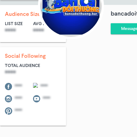
bancadoi
Audience Size
LIST SIZE
AVG ENTRIES
Messag
****
****
Social Following
TOTAL AUDIENCE
****
****
****
****
****
****