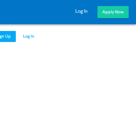
Log In
Apply Now
ign Up
Log In